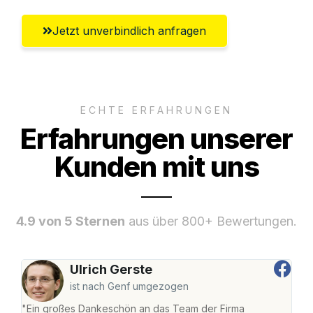
Jetzt unverbindlich anfragen
ECHTE ERFAHRUNGEN
Erfahrungen unserer
Kunden mit uns
4.9 von 5 Sternen
aus über 800+ Bewertungen.
Ulrich Gerste
ist nach Genf umgezogen
"Ein großes Dankeschön an das Team der Firma
"Di