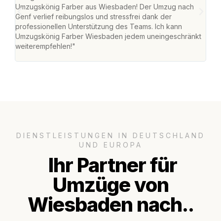
Umzugskönig Farber aus Wiesbaden! Der Umzug nach
war
Genf verlief reibungslos und stressfrei dank der
Das 
professionellen Unterstützung des Teams. Ich kann
habe
Umzugskönig Farber Wiesbaden jedem uneingeschränkt
an m
weiterempfehlen!"
groß
DIENSTLEISTUNGEN IN DEUTSCHLAND
UND EUROPA
Ihr Partner für
Umzüge von
Wiesbaden nach..