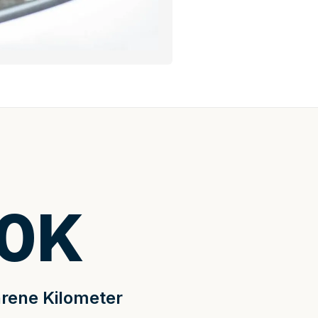
0
K
rene Kilometer