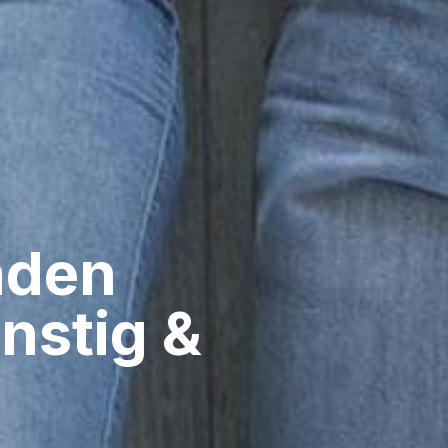
den​
nstig &