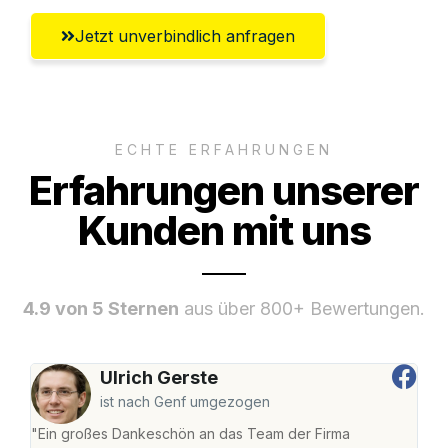
Jetzt unverbindlich anfragen
ECHTE ERFAHRUNGEN
Erfahrungen unserer
Kunden mit uns
4.9 von 5 Sternen
aus über 800+ Bewertungen.
Ulrich Gerste
ist nach Genf umgezogen
"Ein großes Dankeschön an das Team der Firma
"Di