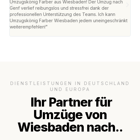
Umzugskönig Farber aus Wiesbaden! Der Umzug nach
war
Genf verlief reibungslos und stressfrei dank der
Das 
professionellen Unterstützung des Teams. Ich kann
habe
Umzugskönig Farber Wiesbaden jedem uneingeschränkt
an m
weiterempfehlen!"
groß
DIENSTLEISTUNGEN IN DEUTSCHLAND
UND EUROPA
Ihr Partner für
Umzüge von
Wiesbaden nach..