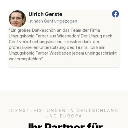
Ulrich Gerste
ist nach Genf umgezogen
"Ein großes Dankeschön an das Team der Firma
"Di
Umzugskönig Farber aus Wiesbaden! Der Umzug nach
war
Genf verlief reibungslos und stressfrei dank der
Das 
professionellen Unterstützung des Teams. Ich kann
habe
Umzugskönig Farber Wiesbaden jedem uneingeschränkt
an m
weiterempfehlen!"
groß
DIENSTLEISTUNGEN IN DEUTSCHLAND
UND EUROPA
Ihr Partner für