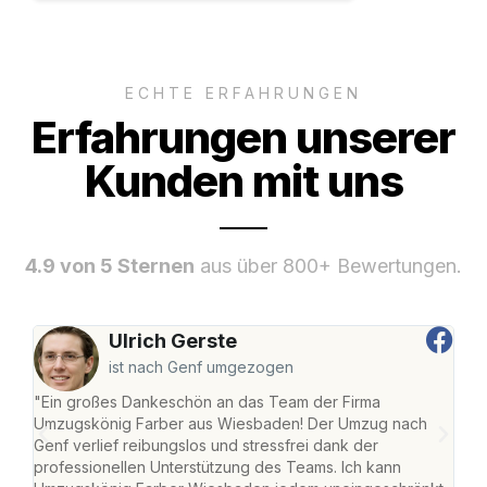
ECHTE ERFAHRUNGEN
Erfahrungen unserer
Kunden mit uns
4.9 von 5 Sternen
aus über 800+ Bewertungen.
Ulrich Gerste
ist nach Genf umgezogen
"Ein großes Dankeschön an das Team der Firma
"Di
Umzugskönig Farber aus Wiesbaden! Der Umzug nach
war
Genf verlief reibungslos und stressfrei dank der
Das 
professionellen Unterstützung des Teams. Ich kann
habe