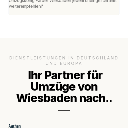
Umzugskönig Farber Wiesbaden jedem uneingeschränkt
an m
weiterempfehlen!"
groß
DIENSTLEISTUNGEN IN DEUTSCHLAND
UND EUROPA
Ihr Partner für
Umzüge von
Wiesbaden nach..
Aachen