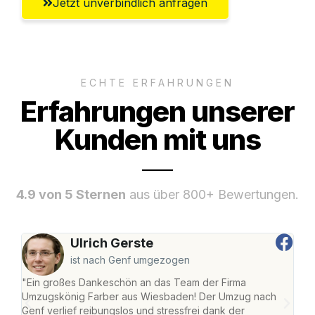
Jetzt unverbindlich anfragen
ECHTE ERFAHRUNGEN
Erfahrungen unserer
Kunden mit uns
4.9 von 5 Sternen
aus über 800+ Bewertungen.
Ulrich Gerste
ist nach Genf umgezogen
"Ein großes Dankeschön an das Team der Firma
"Di
Umzugskönig Farber aus Wiesbaden! Der Umzug nach
war
Genf verlief reibungslos und stressfrei dank der
Das 