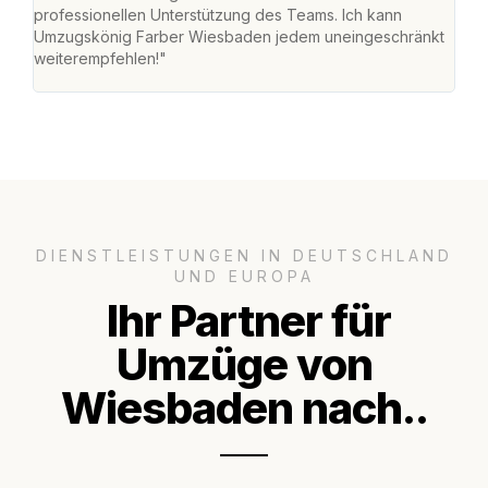
professionellen Unterstützung des Teams. Ich kann
habe
Umzugskönig Farber Wiesbaden jedem uneingeschränkt
an m
weiterempfehlen!"
groß
DIENSTLEISTUNGEN IN DEUTSCHLAND
UND EUROPA
Ihr Partner für
Umzüge von
Wiesbaden nach..