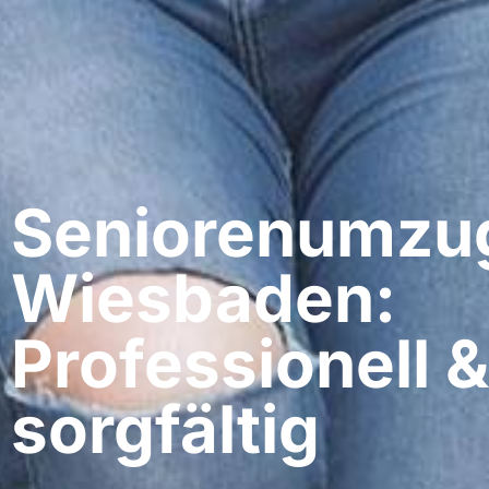
Seniorenumzu
Wiesbaden:
Professionell &
sorgfältig