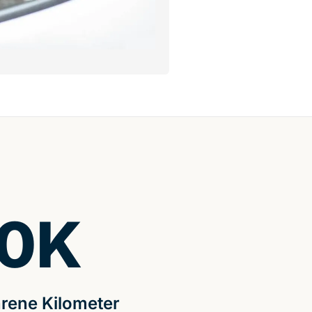
0
K
rene Kilometer