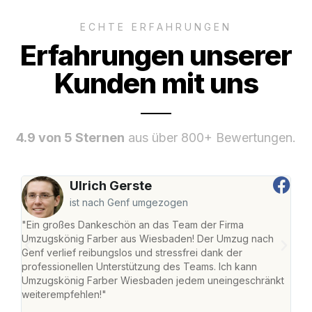
ECHTE ERFAHRUNGEN
Erfahrungen unserer
Kunden mit uns
4.9 von 5 Sternen
aus über 800+ Bewertungen.
Ulrich Gerste
ist nach Genf umgezogen
"Ein großes Dankeschön an das Team der Firma
"Di
Umzugskönig Farber aus Wiesbaden! Der Umzug nach
war
Genf verlief reibungslos und stressfrei dank der
Das 
professionellen Unterstützung des Teams. Ich kann
habe
Umzugskönig Farber Wiesbaden jedem uneingeschränkt
an m
weiterempfehlen!"
groß