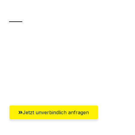
Transport
Sparen Sie bis zu 100€ bei Anfrage
Abwicklung innerhalb von 24 Stunden
Versichert bis zu 7.500€
Ggf. komplette Zollabwicklung inklusive
Umfassender Kundensupport aus
Wiesbaden
Jetzt unverbindlich anfragen