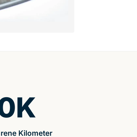
0
K
rene Kilometer