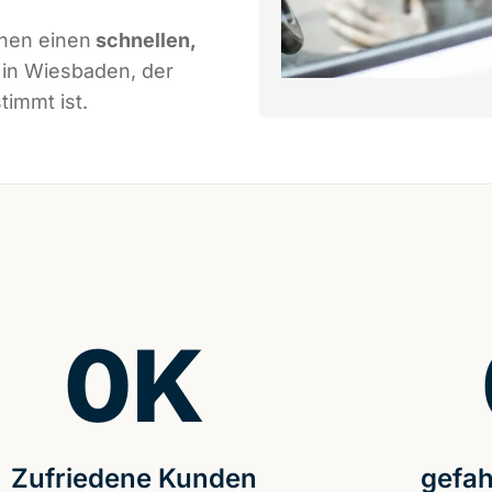
nen einen
schnellen,
in Wiesbaden, der
immt ist.
0
K
Zufriedene Kunden
gefah