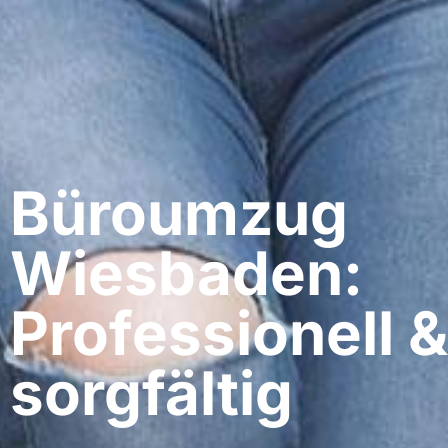
Büroumzug
Wiesbaden:
Professionell &
sorgfältig