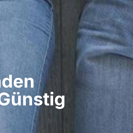
den​
Günstig