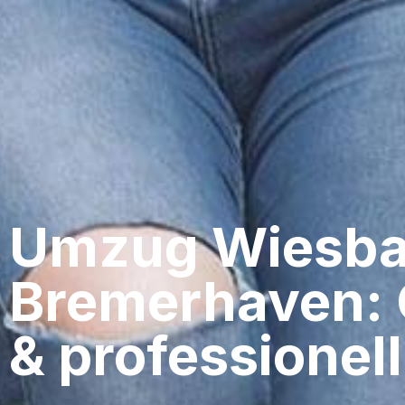
Umzug Wiesba
Bremerhaven: 
& professionell​