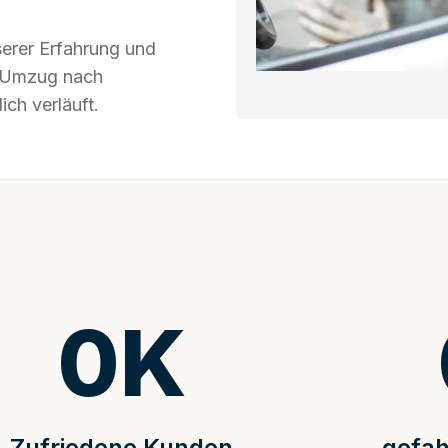
serer Erfahrung und
hr Umzug nach
ch verläuft.
0
K
Zufriedene Kunden
gefah