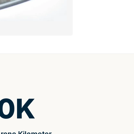
0
K
rene Kilometer