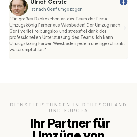
Ulrich Gerste
ist nach Genf umgezogen
"Ein großes Dankeschön an das Team der Firma
"Di
Umzugskönig Farber aus Wiesbaden! Der Umzug nach
war
Genf verlief reibungslos und stressfrei dank der
Das 
professionellen Unterstützung des Teams. Ich kann
habe
Umzugskönig Farber Wiesbaden jedem uneingeschränkt
an m
weiterempfehlen!"
groß
DIENSTLEISTUNGEN IN DEUTSCHLAND
UND EUROPA
Ihr Partner für
Umzüge von