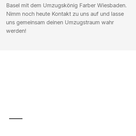
Basel mit dem Umzugskönig Farber Wiesbaden.
Nimm noch heute Kontakt zu uns auf und lasse
uns gemeinsam deinen Umzugstraum wahr
werden!
UMZUGSKÖNIG FARBER WIESBADEN
Ihr Umzug oder
Transport
Sparen Sie bis zu 100€ bei Anfrage