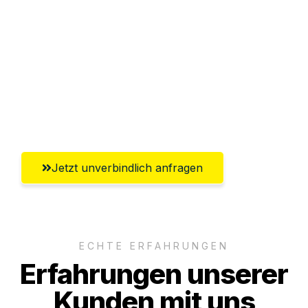
Abwicklung innerhalb von 24 Stunden
Versichert bis zu 7.500€
Ggf. komplette Zollabwicklung inklusive
Umfassender Kundensupport aus
Wiesbaden
Jetzt unverbindlich anfragen
ECHTE ERFAHRUNGEN
Erfahrungen unserer
Kunden mit uns