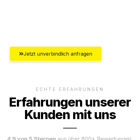
Ggf. komplette Zollabwicklung inklusive
Umfassender Kundensupport aus
Wiesbaden
Jetzt unverbindlich anfragen
ECHTE ERFAHRUNGEN
Erfahrungen unserer
Kunden mit uns
4.9 von 5 Sternen
aus über 800+ Bewertungen.