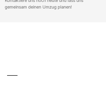
Kontaktiere uns noch heute und lass uns
gemeinsam deinen Umzug planen!
UMZUGSKÖNIG FARBER WIESBADEN
Ihr Umzug oder
Transport
Sparen Sie bis zu 100€ bei Anfrage
Abwicklung innerhalb von 24 Stunden
Versichert bis zu 7.500€