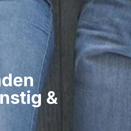
den​
nstig &