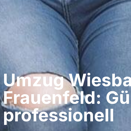
Umzug Wiesba
Frauenfeld: Gü
professionell​