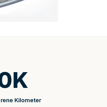
0
K
rene Kilometer