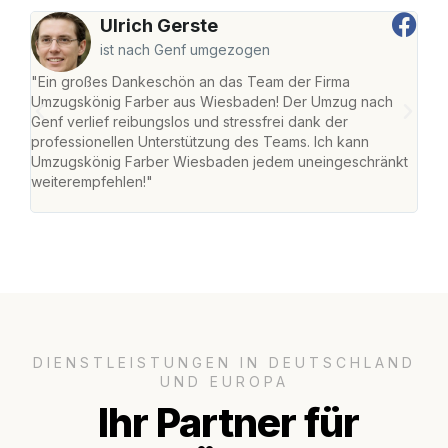
Ulrich Gerste
ist nach Genf umgezogen
"Ein großes Dankeschön an das Team der Firma
"Di
Umzugskönig Farber aus Wiesbaden! Der Umzug nach
war
Genf verlief reibungslos und stressfrei dank der
Das 
professionellen Unterstützung des Teams. Ich kann
habe
Umzugskönig Farber Wiesbaden jedem uneingeschränkt
an m
weiterempfehlen!"
groß
DIENSTLEISTUNGEN IN DEUTSCHLAND
UND EUROPA
Ihr Partner für