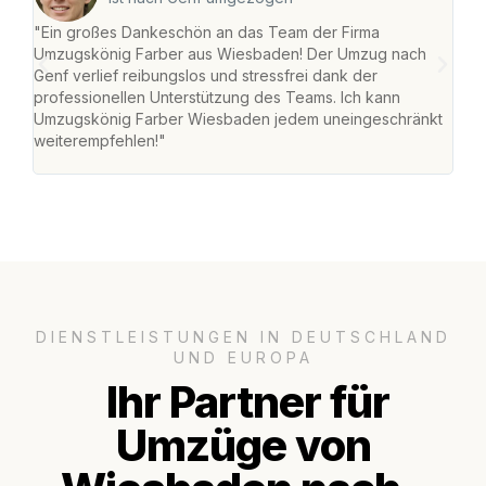
"Ein großes Dankeschön an das Team der Firma
"Di
Umzugskönig Farber aus Wiesbaden! Der Umzug nach
war
Genf verlief reibungslos und stressfrei dank der
Das 
professionellen Unterstützung des Teams. Ich kann
habe
Umzugskönig Farber Wiesbaden jedem uneingeschränkt
an m
weiterempfehlen!"
groß
DIENSTLEISTUNGEN IN DEUTSCHLAND
UND EUROPA
Ihr Partner für
Umzüge von