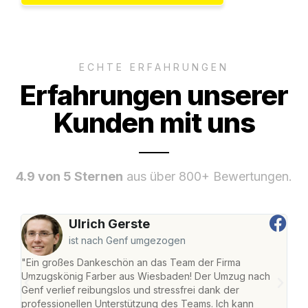
ECHTE ERFAHRUNGEN
Erfahrungen unserer
Kunden mit uns
4.9 von 5 Sternen
aus über 800+ Bewertungen.
Ulrich Gerste
ist nach Genf umgezogen
"Ein großes Dankeschön an das Team der Firma
"Di
Umzugskönig Farber aus Wiesbaden! Der Umzug nach
war
Genf verlief reibungslos und stressfrei dank der
Das 
professionellen Unterstützung des Teams. Ich kann
habe