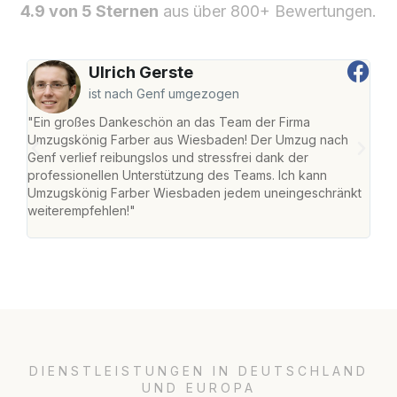
4.9 von 5 Sternen
aus über 800+ Bewertungen.
Ulrich Gerste
ist nach Genf umgezogen
"Ein großes Dankeschön an das Team der Firma
"Di
Umzugskönig Farber aus Wiesbaden! Der Umzug nach
war
Genf verlief reibungslos und stressfrei dank der
Das 
professionellen Unterstützung des Teams. Ich kann
habe
Umzugskönig Farber Wiesbaden jedem uneingeschränkt
an m
weiterempfehlen!"
groß
DIENSTLEISTUNGEN IN DEUTSCHLAND
UND EUROPA