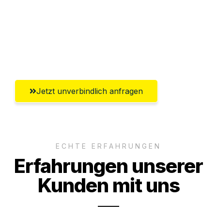
Versichert bis zu 7.500€
Ggf. komplette Zollabwicklung inklusive
Umfassender Kundensupport aus
Wiesbaden
Jetzt unverbindlich anfragen
ECHTE ERFAHRUNGEN
Erfahrungen unserer
Kunden mit uns