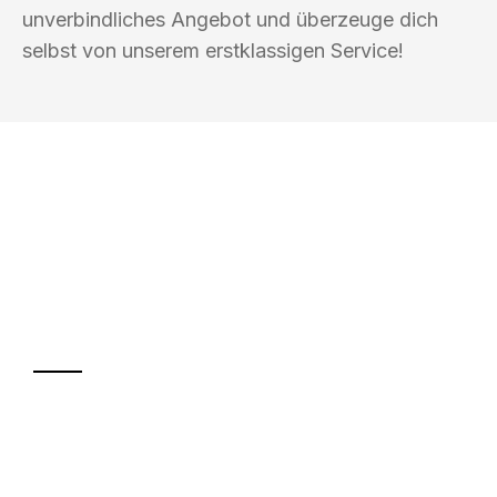
unverbindliches Angebot und überzeuge dich
selbst von unserem erstklassigen Service!
UMZUGSKÖNIG FARBER WIESBADEN
Ihr Umzug oder
Transport
Sparen Sie bis zu 100€ bei Anfrage
Abwicklung innerhalb von 24 Stunden