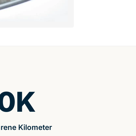
0
K
rene Kilometer