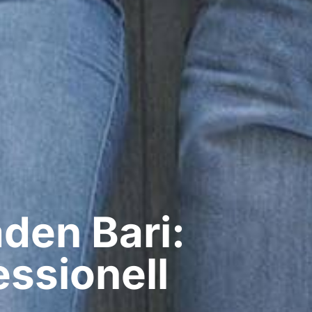
en​ Bari:
ssionell​