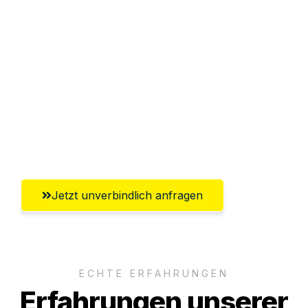
Sparen Sie bis zu 100€ bei Anfrage
Abwicklung innerhalb von 24 Stunden
Versichert bis zu 7.500€
Ggf. komplette Zollabwicklung inklusive
Umfassender Kundensupport aus
Wiesbaden
Jetzt unverbindlich anfragen
ECHTE ERFAHRUNGEN
Erfahrungen unserer