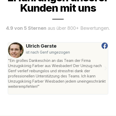
Kunden mit uns
4.9 von 5 Sternen
aus über 800+ Bewertungen.
Ulrich Gerste
ist nach Genf umgezogen
"Ein großes Dankeschön an das Team der Firma
"Di
Umzugskönig Farber aus Wiesbaden! Der Umzug nach
war
Genf verlief reibungslos und stressfrei dank der
Das 
professionellen Unterstützung des Teams. Ich kann
habe
Umzugskönig Farber Wiesbaden jedem uneingeschränkt
an m
weiterempfehlen!"
groß