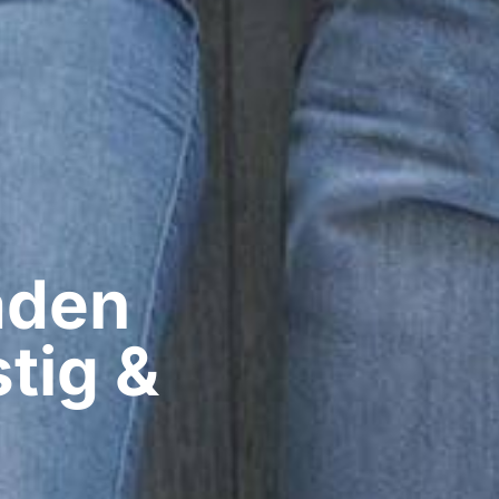
den​
tig &