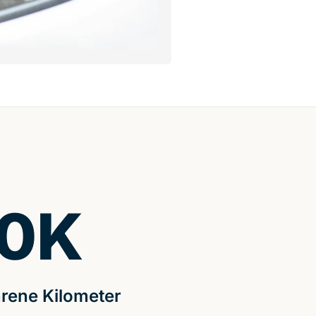
0
K
rene Kilometer