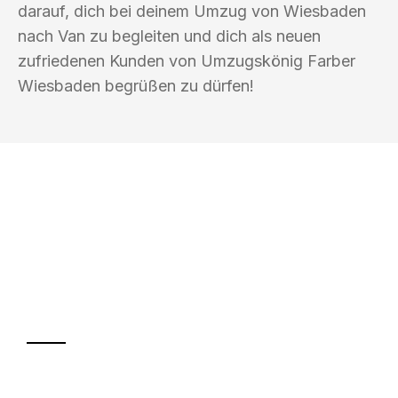
darauf, dich bei deinem Umzug von Wiesbaden
nach Van zu begleiten und dich als neuen
zufriedenen Kunden von Umzugskönig Farber
Wiesbaden begrüßen zu dürfen!
UMZUGSKÖNIG FARBER WIESBADEN
Ihr Umzug oder
Transport
Sparen Sie bis zu 100€ bei Anfrage