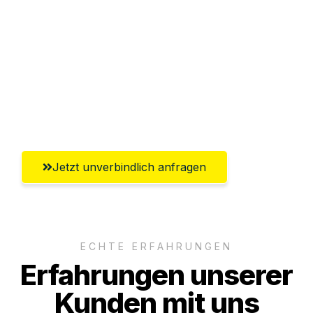
Abwicklung innerhalb von 24 Stunden
Versichert bis zu 7.500€
Ggf. komplette Zollabwicklung inklusive
Umfassender Kundensupport aus
Wiesbaden
Jetzt unverbindlich anfragen
ECHTE ERFAHRUNGEN
Erfahrungen unserer
Kunden mit uns