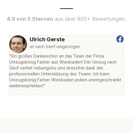
4.9 von 5 Sternen
aus über 800+ Bewertungen.
Ulrich Gerste
ist nach Genf umgezogen
"Ein großes Dankeschön an das Team der Firma
"Di
Umzugskönig Farber aus Wiesbaden! Der Umzug nach
war
Genf verlief reibungslos und stressfrei dank der
Das 
professionellen Unterstützung des Teams. Ich kann
habe
Umzugskönig Farber Wiesbaden jedem uneingeschränkt
an m
weiterempfehlen!"
groß