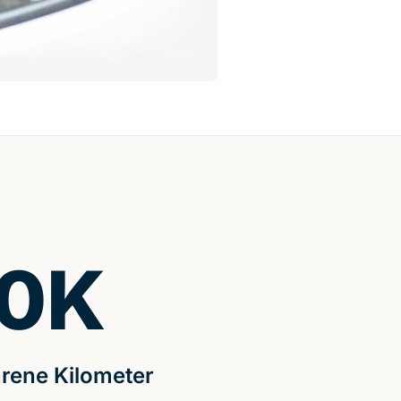
0
K
rene Kilometer