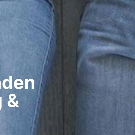
den​
g &