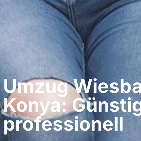
Umzug Wiesba
Konya: Günsti
professionell​