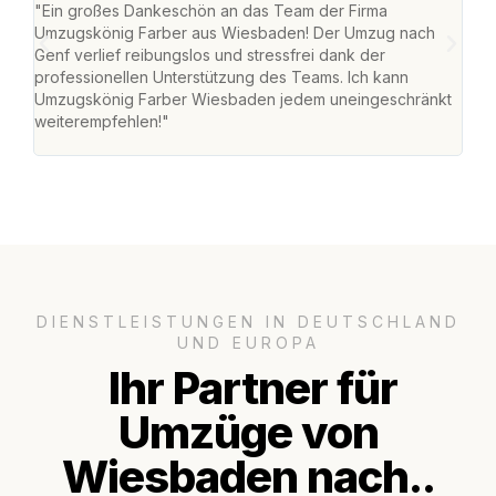
"Ein großes Dankeschön an das Team der Firma
"Di
Umzugskönig Farber aus Wiesbaden! Der Umzug nach
war
Genf verlief reibungslos und stressfrei dank der
Das 
professionellen Unterstützung des Teams. Ich kann
habe
Umzugskönig Farber Wiesbaden jedem uneingeschränkt
an m
weiterempfehlen!"
groß
DIENSTLEISTUNGEN IN DEUTSCHLAND
UND EUROPA
Ihr Partner für
Umzüge von
Wiesbaden nach..