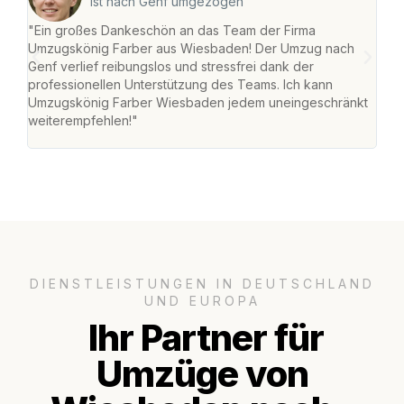
ist nach Genf umgezogen
"Ein großes Dankeschön an das Team der Firma
"Di
Umzugskönig Farber aus Wiesbaden! Der Umzug nach
war
Genf verlief reibungslos und stressfrei dank der
Das 
professionellen Unterstützung des Teams. Ich kann
habe
Umzugskönig Farber Wiesbaden jedem uneingeschränkt
an m
weiterempfehlen!"
groß
DIENSTLEISTUNGEN IN DEUTSCHLAND
UND EUROPA
Ihr Partner für
Umzüge von