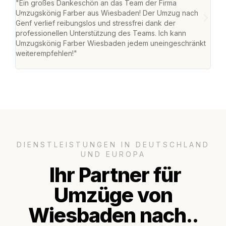
"Ein großes Dankeschön an das Team der Firma
"Di
Umzugskönig Farber aus Wiesbaden! Der Umzug nach
war
Genf verlief reibungslos und stressfrei dank der
Das 
professionellen Unterstützung des Teams. Ich kann
habe
Umzugskönig Farber Wiesbaden jedem uneingeschränkt
an m
weiterempfehlen!"
groß
DIENSTLEISTUNGEN IN DEUTSCHLAND
UND EUROPA
Ihr Partner für
Umzüge von
Wiesbaden nach..