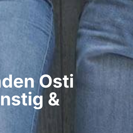
en​ Osti
nstig &