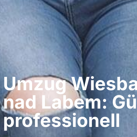
Umzug Wiesbad
nad Labem: Gü
professionell​