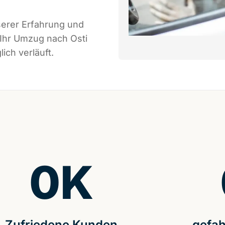
serer Erfahrung und
 Ihr Umzug nach Osti
ich verläuft.
0
K
Zufriedene Kunden
gefah