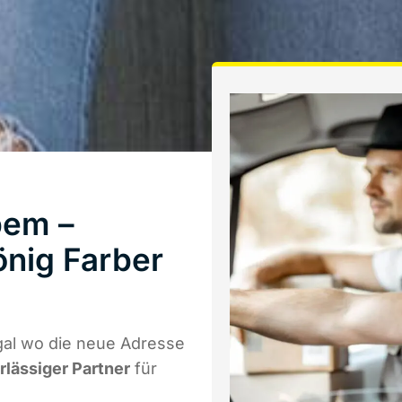
bem –
önig Farber
gal wo die neue Adresse
rlässiger Partner
für