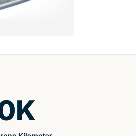
0
K
rene Kilometer