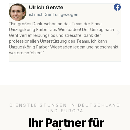
Ulrich Gerste
ist nach Genf umgezogen
"Ein großes Dankeschön an das Team der Firma
"Di
Umzugskönig Farber aus Wiesbaden! Der Umzug nach
war
Genf verlief reibungslos und stressfrei dank der
Das 
professionellen Unterstützung des Teams. Ich kann
habe
Umzugskönig Farber Wiesbaden jedem uneingeschränkt
an m
weiterempfehlen!"
groß
DIENSTLEISTUNGEN IN DEUTSCHLAND
UND EUROPA
Ihr Partner für