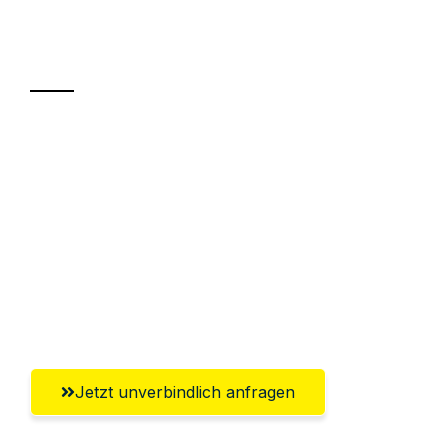
Ihr Umzug oder
Transport
Sparen Sie bis zu 100€ bei Anfrage
Abwicklung innerhalb von 24 Stunden
Versichert bis zu 7.500€
Ggf. komplette Zollabwicklung inklusive
Umfassender Kundensupport aus
Wiesbaden
Jetzt unverbindlich anfragen