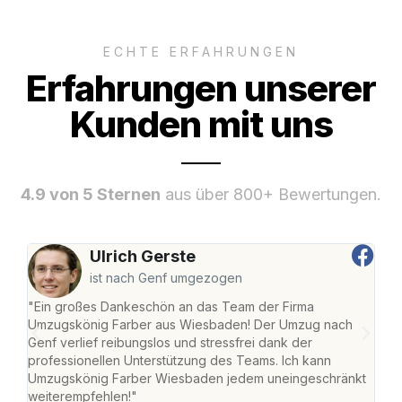
ECHTE ERFAHRUNGEN
Erfahrungen unserer
Kunden mit uns
4.9 von 5 Sternen
aus über 800+ Bewertungen.
Ulrich Gerste
ist nach Genf umgezogen
"Ein großes Dankeschön an das Team der Firma
"Di
Umzugskönig Farber aus Wiesbaden! Der Umzug nach
war
Genf verlief reibungslos und stressfrei dank der
Das 
professionellen Unterstützung des Teams. Ich kann
habe
Umzugskönig Farber Wiesbaden jedem uneingeschränkt
an m
weiterempfehlen!"
groß