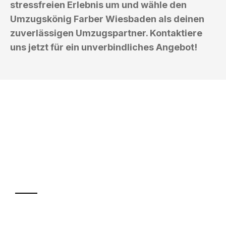
stressfreien Erlebnis um und wähle den
Umzugskönig Farber Wiesbaden als deinen
zuverlässigen Umzugspartner. Kontaktiere
uns jetzt für ein unverbindliches Angebot!
UMZUGSKÖNIG FARBER WIESBADEN
Ihr Umzug oder
Transport
Sparen Sie bis zu 100€ bei Anfrage