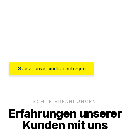
Abwicklung innerhalb von 24 Stunden
Versichert bis zu 7.500€
Ggf. komplette Zollabwicklung inklusive
Umfassender Kundensupport aus
Wiesbaden
Jetzt unverbindlich anfragen
ECHTE ERFAHRUNGEN
Erfahrungen unserer
Kunden mit uns