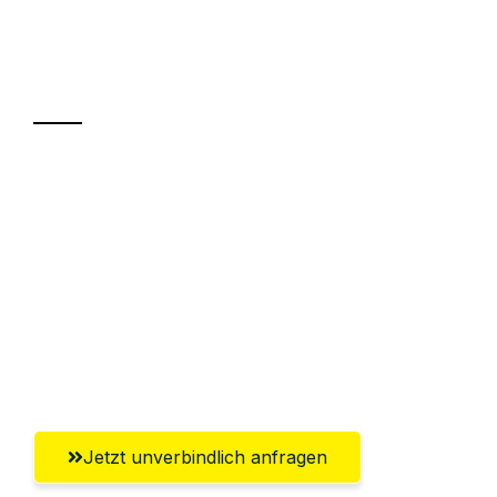
Ihr Umzug oder
Transport
Sparen Sie bis zu 100€ bei Anfrage
Abwicklung innerhalb von 24 Stunden
Versichert bis zu 7.500€
Ggf. komplette Zollabwicklung inklusive
Umfassender Kundensupport aus
Wiesbaden
Jetzt unverbindlich anfragen