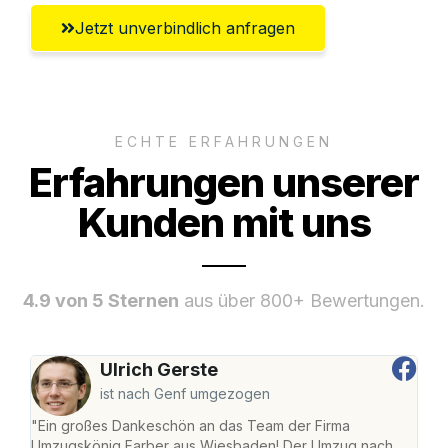
Jetzt unverbindlich anfragen
ECHTE ERFAHRUNGEN
Erfahrungen unserer
Kunden mit uns
4.9 von 5 Sternen
aus über 800+ Bewertungen.
Ulrich Gerste
ist nach Genf umgezogen
"Ein großes Dankeschön an das Team der Firma
"Di
Umzugskönig Farber aus Wiesbaden! Der Umzug nach
war