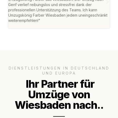
Genf verlief reibungslos und stressfrei dank der
Das 
professionellen Unterstützung des Teams. Ich kann
habe
Umzugskönig Farber Wiesbaden jedem uneingeschränkt
an m
weiterempfehlen!"
groß
DIENSTLEISTUNGEN IN DEUTSCHLAND
UND EUROPA
Ihr Partner für
Umzüge von
Wiesbaden nach..