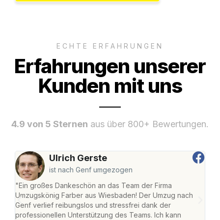
ECHTE ERFAHRUNGEN
Erfahrungen unserer
Kunden mit uns
4.9 von 5 Sternen
aus über 800+ Bewertungen.
Ulrich Gerste
ist nach Genf umgezogen
"Ein großes Dankeschön an das Team der Firma
"Di
Umzugskönig Farber aus Wiesbaden! Der Umzug nach
war
Genf verlief reibungslos und stressfrei dank der
Das 
professionellen Unterstützung des Teams. Ich kann
habe