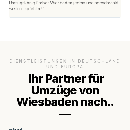
Umzugskönig Farber Wiesbaden jedem uneingeschränkt
an m
weiterempfehlen!"
groß
DIENSTLEISTUNGEN IN DEUTSCHLAND
UND EUROPA
Ihr Partner für
Umzüge von
Wiesbaden nach..