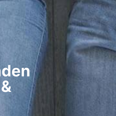
den​
 &