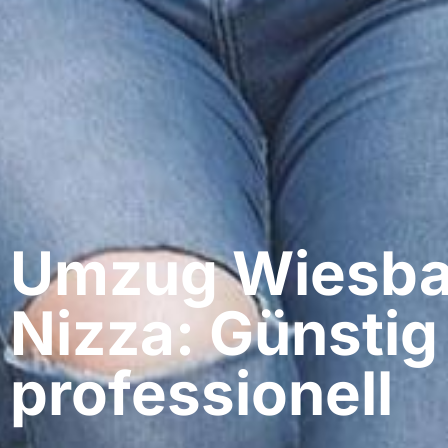
Umzug Wiesba
Nizza: Günstig
professionell​