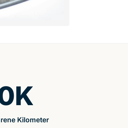
0
K
rene Kilometer