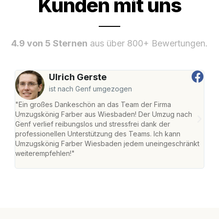
Kunden mit uns
4.9 von 5 Sternen
aus über 800+ Bewertungen.
Ulrich Gerste
ist nach Genf umgezogen
"Ein großes Dankeschön an das Team der Firma
"Di
Umzugskönig Farber aus Wiesbaden! Der Umzug nach
war
Genf verlief reibungslos und stressfrei dank der
Das 
professionellen Unterstützung des Teams. Ich kann
habe
Umzugskönig Farber Wiesbaden jedem uneingeschränkt
an m
weiterempfehlen!"
groß