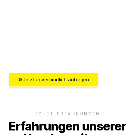
Abwicklung innerhalb von 24 Stunden
Versichert bis zu 7.500€
Ggf. komplette Zollabwicklung inklusive
Umfassender Kundensupport aus
Wiesbaden
Jetzt unverbindlich anfragen
ECHTE ERFAHRUNGEN
Erfahrungen unserer