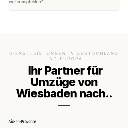
weiterempfehlen!"
groß
DIENSTLEISTUNGEN IN DEUTSCHLAND
UND EUROPA
Ihr Partner für
Umzüge von
Wiesbaden nach..
Aix-en-Provence