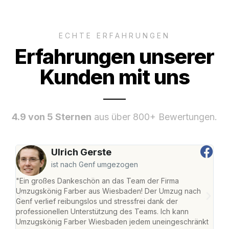
ECHTE ERFAHRUNGEN
Erfahrungen unserer
Kunden mit uns
4.9 von 5 Sternen
aus über 800+ Bewertungen.
Ulrich Gerste
ist nach Genf umgezogen
"Ein großes Dankeschön an das Team der Firma
"Di
Umzugskönig Farber aus Wiesbaden! Der Umzug nach
war
Genf verlief reibungslos und stressfrei dank der
Das 
professionellen Unterstützung des Teams. Ich kann
habe
Umzugskönig Farber Wiesbaden jedem uneingeschränkt
an m