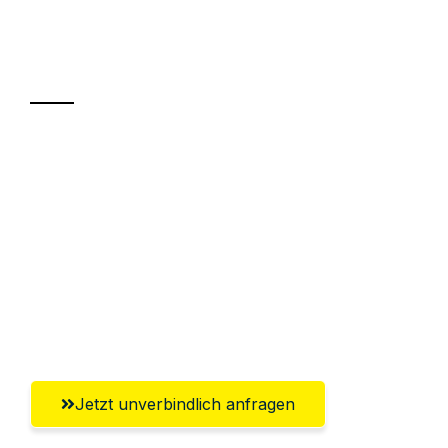
Ihr Umzug oder
Transport
Sparen Sie bis zu 100€ bei Anfrage
Abwicklung innerhalb von 24 Stunden
Versichert bis zu 7.500€
Ggf. komplette Zollabwicklung inklusive
Umfassender Kundensupport aus
Wiesbaden
Jetzt unverbindlich anfragen