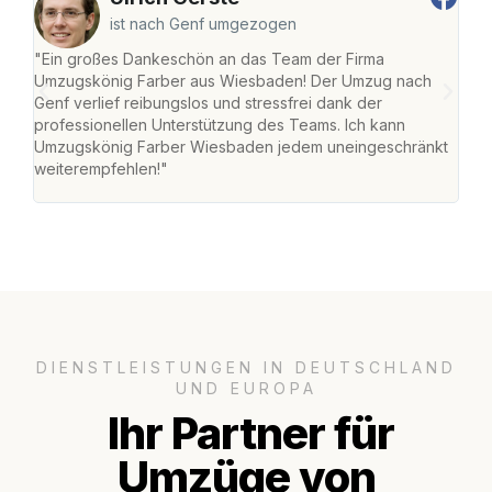
ist nach Genf umgezogen
"Ein großes Dankeschön an das Team der Firma
"Di
Umzugskönig Farber aus Wiesbaden! Der Umzug nach
war
Genf verlief reibungslos und stressfrei dank der
Das 
professionellen Unterstützung des Teams. Ich kann
habe
Umzugskönig Farber Wiesbaden jedem uneingeschränkt
an m
weiterempfehlen!"
groß
DIENSTLEISTUNGEN IN DEUTSCHLAND
UND EUROPA
Ihr Partner für
Umzüge von