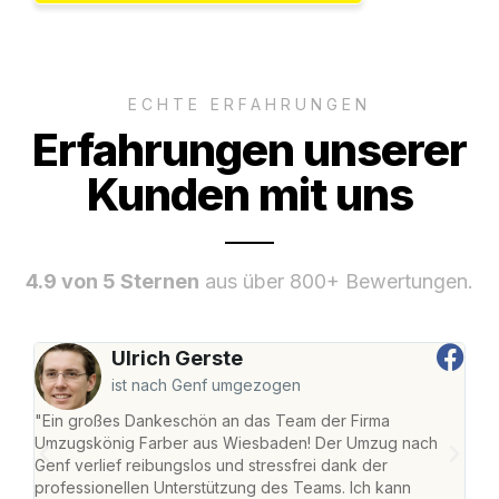
ECHTE ERFAHRUNGEN
Erfahrungen unserer
Kunden mit uns
4.9 von 5 Sternen
aus über 800+ Bewertungen.
Ulrich Gerste
ist nach Genf umgezogen
"Ein großes Dankeschön an das Team der Firma
"Di
Umzugskönig Farber aus Wiesbaden! Der Umzug nach
war
Genf verlief reibungslos und stressfrei dank der
Das 
professionellen Unterstützung des Teams. Ich kann
habe