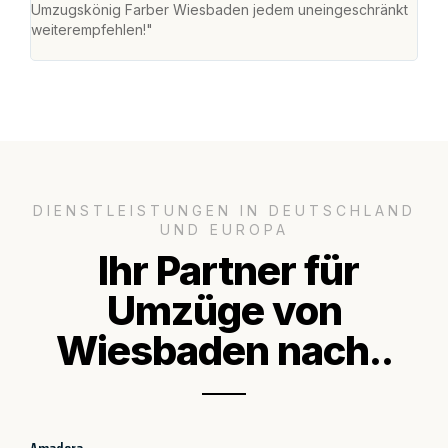
Umzugskönig Farber Wiesbaden jedem uneingeschränkt
an m
weiterempfehlen!"
groß
DIENSTLEISTUNGEN IN DEUTSCHLAND
UND EUROPA
Ihr Partner für
Umzüge von
Wiesbaden nach..