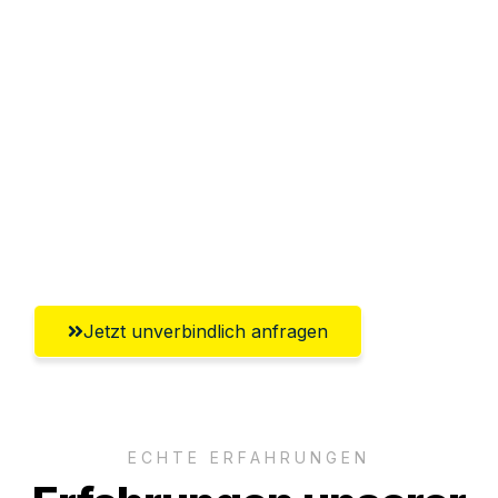
Sparen Sie bis zu 100€ bei Anfrage
Abwicklung innerhalb von 24 Stunden
Versichert bis zu 7.500€
Ggf. komplette Zollabwicklung inklusive
Umfassender Kundensupport aus
Wiesbaden
Jetzt unverbindlich anfragen
ECHTE ERFAHRUNGEN