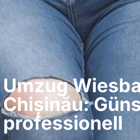
Umzug Wiesba
Chișinău: Güns
professionell​