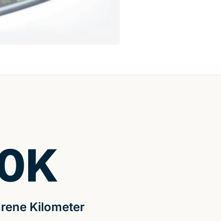
0
K
rene Kilometer