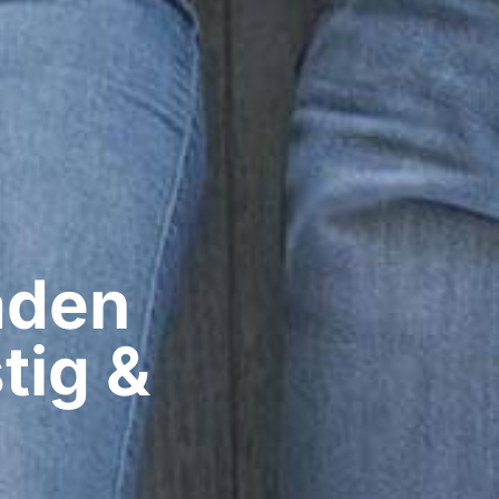
den​
tig &