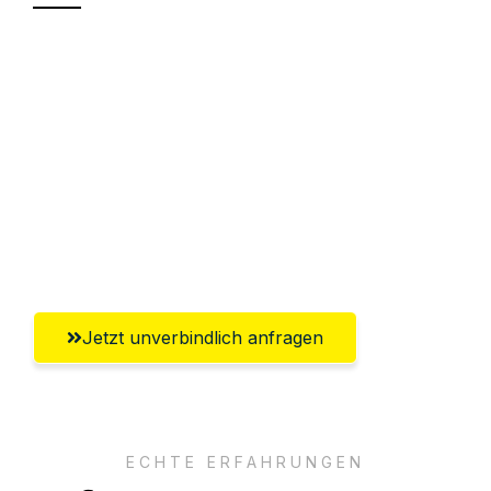
Sparen Sie bis zu 100€ bei Anfrage
Abwicklung innerhalb von 24 Stunden
Versichert bis zu 7.500€
Ggf. komplette Zollabwicklung inklusive
Umfassender Kundensupport aus
Wiesbaden
Jetzt unverbindlich anfragen
ECHTE ERFAHRUNGEN