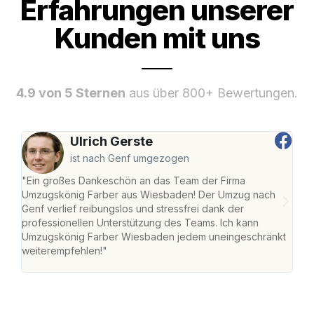
Erfahrungen unserer
Kunden mit uns
4.9 von 5 Sternen
aus über 800+ Bewertungen.
Ulrich Gerste
ist nach Genf umgezogen
"Ein großes Dankeschön an das Team der Firma
"Di
Umzugskönig Farber aus Wiesbaden! Der Umzug nach
war
Genf verlief reibungslos und stressfrei dank der
Das 
professionellen Unterstützung des Teams. Ich kann
habe
Umzugskönig Farber Wiesbaden jedem uneingeschränkt
an m
weiterempfehlen!"
groß