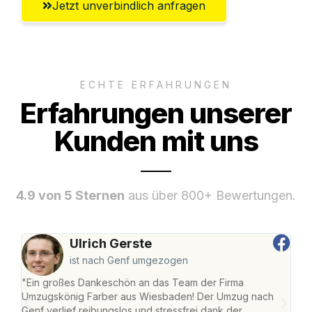
Jetzt unverbindlich anfragen
ECHTE ERFAHRUNGEN
Erfahrungen unserer
Kunden mit uns
4.9 von 5 Sternen
aus über 800+ Bewertungen.
Ulrich Gerste
ist nach Genf umgezogen
"Ein großes Dankeschön an das Team der Firma
"Di
Umzugskönig Farber aus Wiesbaden! Der Umzug nach
war
Genf verlief reibungslos und stressfrei dank der
Das 