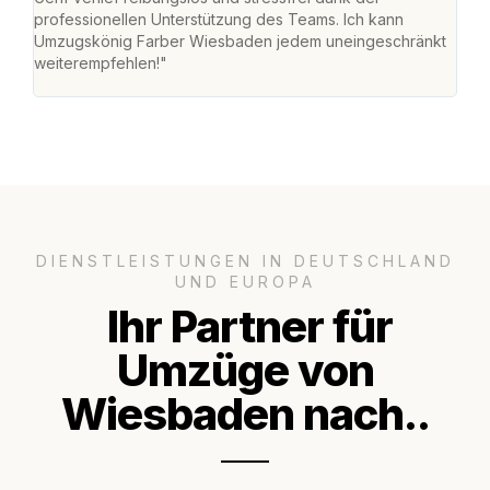
professionellen Unterstützung des Teams. Ich kann
habe
Umzugskönig Farber Wiesbaden jedem uneingeschränkt
an m
weiterempfehlen!"
groß
DIENSTLEISTUNGEN IN DEUTSCHLAND
UND EUROPA
Ihr Partner für
Umzüge von
Wiesbaden nach..