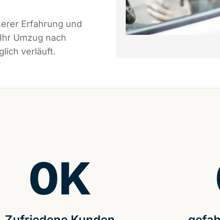
serer Erfahrung und
 Ihr Umzug nach
ich verläuft.
0
K
Zufriedene Kunden
gefah