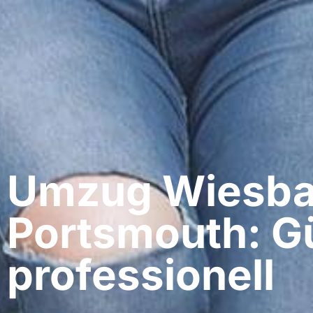
Umzug Wiesba
Portsmouth: G
professionell​