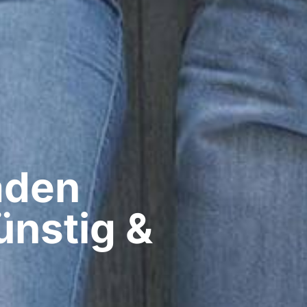
den​
ünstig &