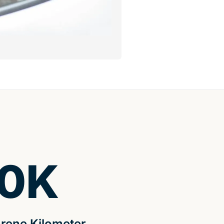
0
K
rene Kilometer