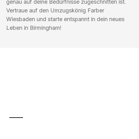
genau auf deine Bedürfnisse zugeschnitten ist.
Vertraue auf den Umzugskönig Farber
Wiesbaden und starte entspannt in dein neues
Leben in Birmingham!
UMZUGSKÖNIG FARBER WIESBADEN
Ihr Umzug oder
Transport
Sparen Sie bis zu 100€ bei Anfrage