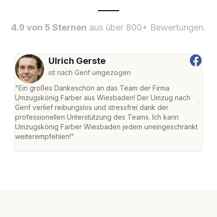
4.9 von 5 Sternen
aus über 800+ Bewertungen.
Ulrich Gerste
ist nach Genf umgezogen
"Ein großes Dankeschön an das Team der Firma
"Di
Umzugskönig Farber aus Wiesbaden! Der Umzug nach
war
Genf verlief reibungslos und stressfrei dank der
Das 
professionellen Unterstützung des Teams. Ich kann
habe
Umzugskönig Farber Wiesbaden jedem uneingeschränkt
an m
weiterempfehlen!"
groß