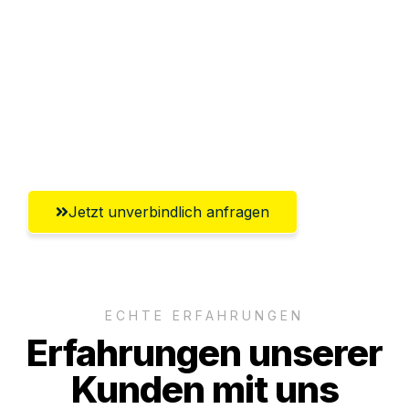
Abwicklung innerhalb von 24 Stunden
Versichert bis zu 7.500€
Ggf. komplette Zollabwicklung inklusive
Umfassender Kundensupport aus
Wiesbaden
Jetzt unverbindlich anfragen
ECHTE ERFAHRUNGEN
Erfahrungen unserer
Kunden mit uns