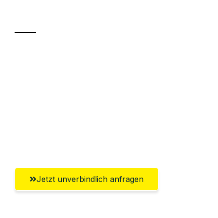
Transport
Sparen Sie bis zu 100€ bei Anfrage
Abwicklung innerhalb von 24 Stunden
Versichert bis zu 7.500€
Ggf. komplette Zollabwicklung inklusive
Umfassender Kundensupport aus
Wiesbaden
Jetzt unverbindlich anfragen