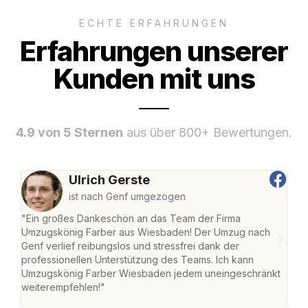
ECHTE ERFAHRUNGEN
Erfahrungen unserer
Kunden mit uns
4.9 von 5 Sternen
aus über 800+ Bewertungen.
Ulrich Gerste
ist nach Genf umgezogen
"Ein großes Dankeschön an das Team der Firma
"Di
Umzugskönig Farber aus Wiesbaden! Der Umzug nach
war
Genf verlief reibungslos und stressfrei dank der
Das 
professionellen Unterstützung des Teams. Ich kann
habe
Umzugskönig Farber Wiesbaden jedem uneingeschränkt
an m
weiterempfehlen!"
groß