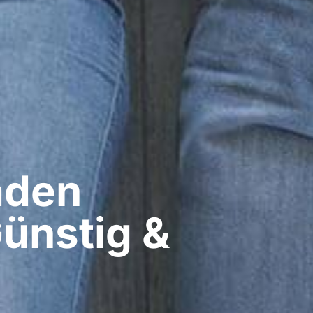
den​
Günstig &