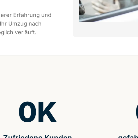
serer Erfahrung und
 Ihr Umzug nach
lich verläuft.
0
K
Zufriedene Kunden
gefah