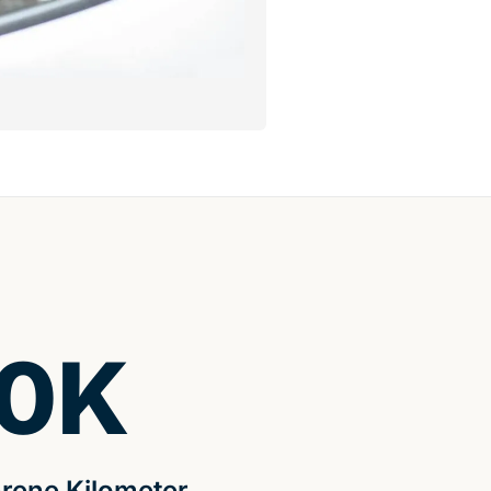
0
K
rene Kilometer