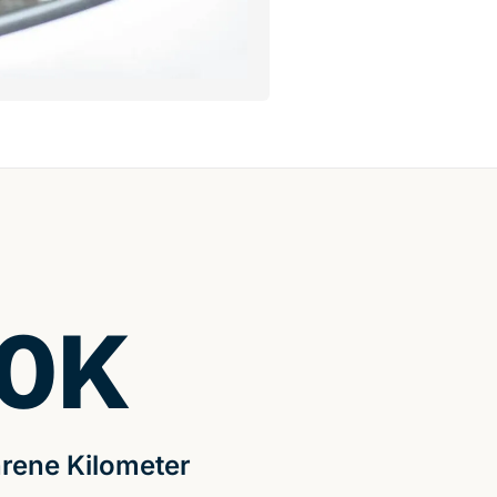
0
K
rene Kilometer