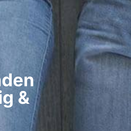
den​
ig &