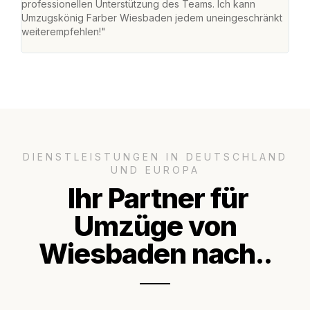
professionellen Unterstützung des Teams. Ich kann
habe
Umzugskönig Farber Wiesbaden jedem uneingeschränkt
an m
weiterempfehlen!"
groß
DIENSTLEISTUNGEN IN DEUTSCHLAND
UND EUROPA
Ihr Partner für
Umzüge von
Wiesbaden nach..