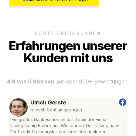
ECHTE ERFAHRUNGEN
Erfahrungen unserer
Kunden mit uns
4.9 von 5 Sternen
aus über 800+ Bewertungen.
Ulrich Gerste
ist nach Genf umgezogen
"Ein großes Dankeschön an das Team der Firma
"Di
Umzugskönig Farber aus Wiesbaden! Der Umzug nach
war
Genf verlief reibungslos und stressfrei dank der
Das 