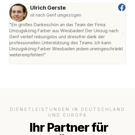
Ulrich Gerste
ist nach Genf umgezogen
"Ein großes Dankeschön an das Team der Firma
"Di
Umzugskönig Farber aus Wiesbaden! Der Umzug nach
war
Genf verlief reibungslos und stressfrei dank der
Das 
professionellen Unterstützung des Teams. Ich kann
habe
Umzugskönig Farber Wiesbaden jedem uneingeschränkt
an m
weiterempfehlen!"
groß
DIENSTLEISTUNGEN IN DEUTSCHLAND
UND EUROPA
Ihr Partner für