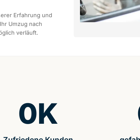
serer Erfahrung und
 Ihr Umzug nach
glich verläuft.
0
K
Zufriedene Kunden
gefah