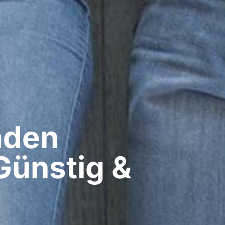
den​
Günstig &