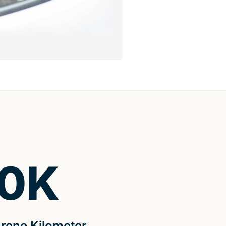
0
K
rene Kilometer